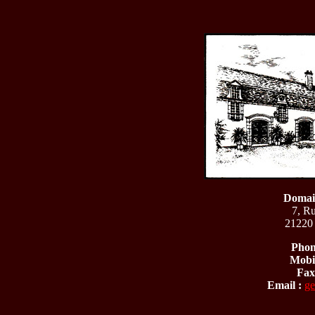
Domai
7, R
21220
Phon
Mobil
Fax
Email :
ge